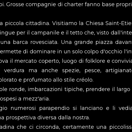
ibi. Grosse compagnie di charter fanno base propri
la piccola cittadina. Visitiamo la Chiesa Saint-Eti
tingue per il campanile e il tetto che, visto dall'int
 una barca rovesciata. Una grande piazza davanti
ermette di dominare in un solo colpo d'occhio l'in
ova il mercato coperto, luogo di folklore e convivia
e verdura ma anche spezie, pesce, artigiana
orato e profumato allo stile créolo.
ole ronde, imbarcazioni tipiche, prendere il largo
sospesi a mezz'aria.
o numerosi parapendio si lanciano e li ved
a prospettiva diversa dalla nostra.
tadina che ci circonda, certamente una piccolis