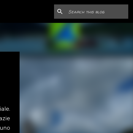
ale.
azie
 uno