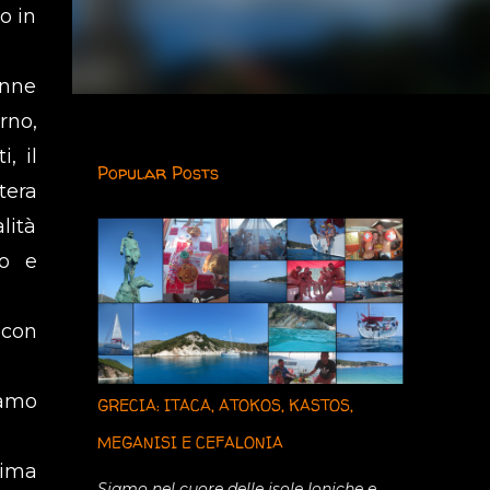
o in
enne
erno,
, il
Popular Posts
tera
lità
to e
 con
iamo
GRECIA: ITACA, ATOKOS, KASTOS,
MEGANISI E CEFALONIA
sima
Siamo nel cuore delle isole Ioniche e