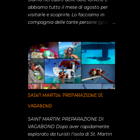
abbiamo tutto il mese di agosto per
visitarle e scoprirle. Lo facciamo in
compagnia delle tante persone (grandi
e piccini) che ci sono venute a trovare
in questo periodo: Elena, Giacomo,
Camilla, Carlotta, Davide, Anna, Laura,
Francesco, Paola, Mario e Greta. Con
tutti loro abbiamo passato momenti
indimenticabili. La prima tappa é stata
ovviamente la meravigliosa ITACA,
universalmente nota per essere stata
patria dell'eroe leggendario Ulisse le
SAINT MARTIN: PREPARAZIONE DI
cui gesta sono descritte nell' Odissea.
Isola stretta e lunga offre nella costa
VAGABOND
orientale una serie di ancoraggi
SAINT MARTIN: PREPARAZIONE DI
splendidi con acqua cristallina e
VAGABOND Dopo aver rapidamente
piccole spiaggette scavate nella roccia.
esplorato da turisti l'isola di St. Martin
Facciamo soste brevi nelle calette a