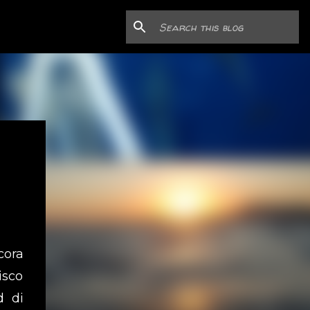
cora
isco
d di