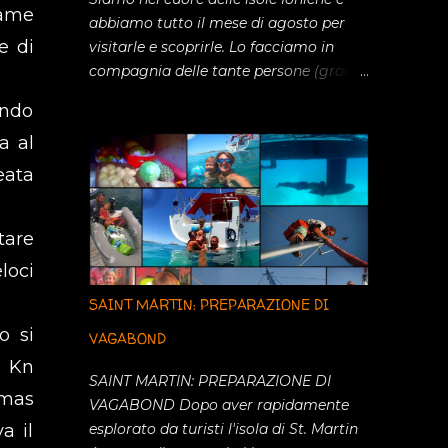
fame
abbiamo tutto il mese di agosto per
e di
visitarle e scoprirle. Lo facciamo in
compagnia delle tante persone (grandi
e piccini) che ci sono venute a trovare
ando
in questo periodo: Elena, Giacomo,
a al
Camilla, Carlotta, Davide, Anna, Laura,
Francesco, Paola, Mario e Greta. Con
eata
tutti loro abbiamo passato momenti
indimenticabili. La prima tappa é stata
tare
ovviamente la meravigliosa ITACA,
universalmente nota per essere stata
loci
patria dell'eroe leggendario Ulisse le
SAINT MARTIN: PREPARAZIONE DI
cui gesta sono descritte nell' Odissea.
o si
Isola stretta e lunga offre nella costa
VAGABOND
orientale una serie di ancoraggi
0 Kn
SAINT MARTIN: PREPARAZIONE DI
splendidi con acqua cristallina e
umas
VAGABOND Dopo aver rapidamente
piccole spiaggette scavate nella roccia.
a il
esplorato da turisti l'isola di St. Martin
Facciamo soste brevi nelle calette a