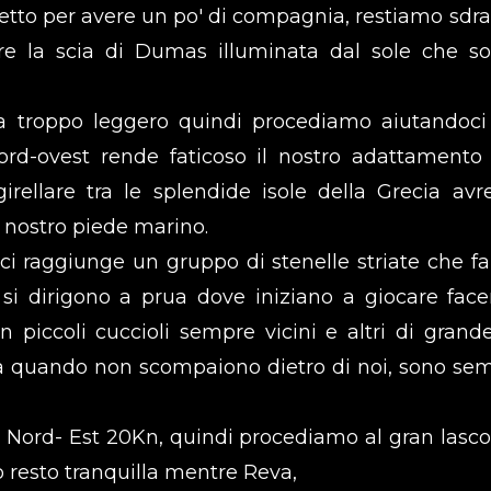
etto per avere un po' di compagnia, restiamo sdra
re la scia di Dumas illuminata dal sole che so
 troppo leggero quindi procediamo aiutandoci
d-ovest rende faticoso il nostro adattamento 
rellare tra le splendide isole della Grecia av
 nostro piede marino.
o ci raggiunge un gruppo di stenelle striate che f
i si dirigono a prua dove iniziano a giocare fac
piccoli cuccioli sempre vicini e altri di grand
a quando non scompaiono dietro di noi, sono se
n Nord- Est 20Kn, quindi procediamo al gran lasco
io resto tranquilla mentre Reva,