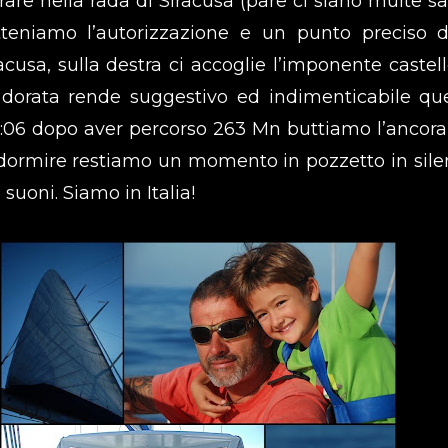
rare nella rada di Siracusa (pare ci siano multe sa
Otteniamo l’autorizzazione e un punto preciso 
acusa, sulla destra ci accoglie l’imponente castell
 dorata rende suggestivo ed indimenticabile qu
3:06 dopo aver percorso 263 Mn buttiamo l’ancora
 dormire restiamo un momento in pozzetto in sile
 suoni. Siamo in Italia!