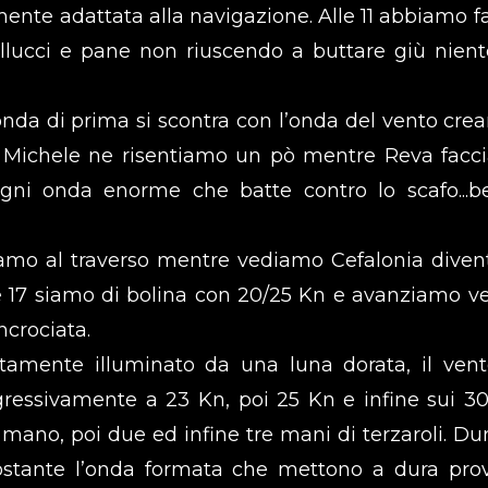
ente adattata alla navigazione. Alle 11 abbiamo 
llucci e pane non riuscendo a buttare giù nient
l’onda di prima si scontra con l’onda del vento cre
 e Michele ne risentiamo un pò mentre Reva facci
gni onda enorme che batte contro lo scafo...b
siamo al traverso mentre vediamo Cefalonia diven
e 17 siamo di bolina con 20/25 Kn e avanziamo ve
ncrociata.
tamente illuminato da una luna dorata, il vent
rogressivamente a 23 Kn, poi 25 Kn e infine sui 3
mano, poi due ed infine tre mani di terzaroli. D
ostante l’onda formata che mettono a dura prov