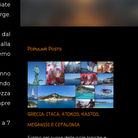
iate
rge.
 dal
alla
Popular Posts
remo
anno
endo
ezza
mpre
GRECIA: ITACA, ATOKOS, KASTOS,
 a 7
MEGANISI E CEFALONIA
Siamo nel cuore delle isole Ioniche e