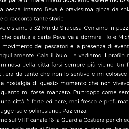
esta parte di mare infatti dobbiamo essere molto vi
a pesca. Intanto Reva è bravissima gioca da sola
 ci racconta tante storie.
nave e siamo a 32 Mn da Siracusa. Ceniamo in pozz
lche partita a carte Reva va a dormire. Io e Mic
il movimento dei pescatori e la presenza di event
quillamente. Cala il buio e vediamo il profilo 
uminosa della città farsi sempre più vicine. Un f
ci...era da tanto che non lo sentivo e mi colpisce
ta a nostalgia di questo momento che non vivev
ta quanto mi fosse mancato. Purtroppo come se
 una città è forte ed acre, mai fresco e profumat
gge isole polinesiane... Pazienza.
mo sul VHF canale 16 la Guardia Costiera per chie