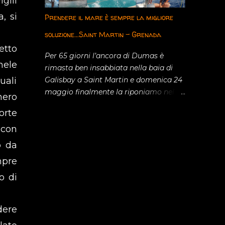
gili
paesaggio meraviglioso che ci
circonda. Sule, gabbiani e sterne
, si
Prendere il mare è sempre la migliore
affaccendate nella loro pesca ci fanno
soluzione...Saint Martin – Grenada
compagnia mentre Saint Martin
etto
diventa sempre più picc...
Per 65 giorni l’ancora di Dumas è
hele
rimasta ben insabbiata nella baia di
uali
Galisbay a Saint Martin e domenica 24
maggio finalmente la riponiamo nel
nero
suo gavone di prua e apriamo le vele.
orte
Ancora non ci sembra vero di poter
 con
finalmente riprendere il mare. Grenada
ha aperto le sue frontiere con uno
o da
stretto protocollo di entrata ( 14 giorni
mpre
di quarantena a bordo e tampone per
o di
depistare il Covid19) ma per lo meno ci
permetterà di spostarci più a Sud. La
stagione dei cicloni inizia ufficialmente
dere
a giugno e anche se solitamente i
primi mesi non sono particolarmente