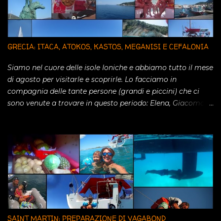
GRECIA: ITACA, ATOKOS, KASTOS, MEGANISI E CEFALONIA
Siamo nel cuore delle isole Ioniche e abbiamo tutto il mese
di agosto per visitarle e scoprirle. Lo facciamo in
compagnia delle tante persone (grandi e piccini) che ci
sono venute a trovare in questo periodo: Elena, Giacomo,
Camilla, Carlotta, Davide, Anna, Laura, Francesco, Paola,
Mario e Greta. Con tutti loro abbiamo passato momenti
indimenticabili. La prima tappa é stata ovviamente la
meravigliosa ITACA, universalmente nota per essere stata
patria dell'eroe leggendario Ulisse le cui gesta sono
descritte nell' Odissea. Isola stretta e lunga offre nella
costa orientale una serie di ancoraggi splendidi con acqua
cristallina e piccole spiaggette scavate nella roccia.
Facciamo soste brevi nelle calette a sud giusto per un
SAINT MARTIN: PREPARAZIONE DI VAGABOND