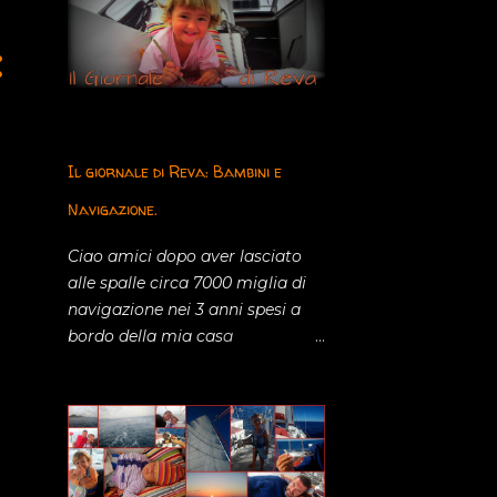
6
October
4
September
2
May
4
2018
Il giornale di Reva: Bambini e
4
April
Navigazione.
14
2017
Ciao amici dopo aver lasciato
1
December
alle spalle circa 7000 miglia di
2
November
navigazione nei 3 anni spesi a
bordo della mia casa
3
October
galleggiante (Vagabond) vorrei
1
September
condividere le mie 5 semplici e
personalissime regole di
1
May
navigazione. Spero possano
5
April
essere utili a tutti i bambini che
come me amano il mare e la