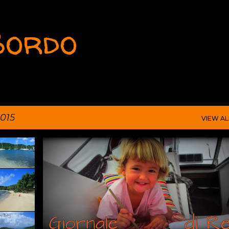
Skip to main content
 Bordo
015
VIEW AL
2015
CARAIBI
REVA
VAGABOND