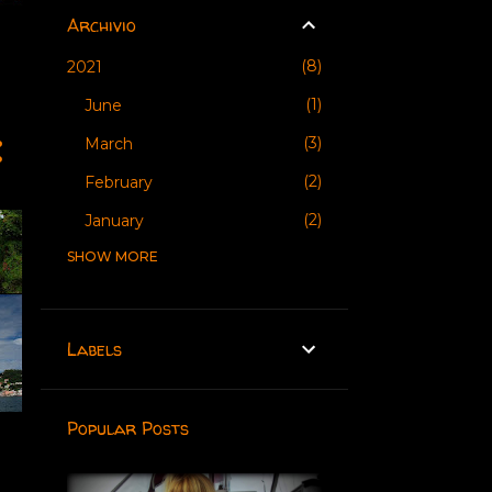
Archivio
8
2021
1
June
3
March
2
February
2
January
SHOW MORE
8
2020
1
May
1
April
Labels
3
March
1
February
Popular Posts
2
January
12
2019